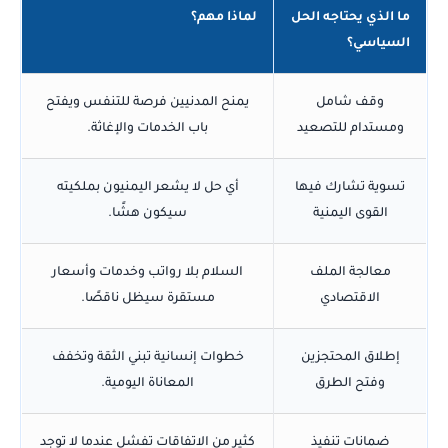
ما الذي يحتاجه الحل
لماذا مهم؟
السياسي؟
وقف شامل
يمنح المدنيين فرصة للتنفس ويفتح
ومستدام للتصعيد
باب الخدمات والإغاثة.
تسوية تشارك فيها
أي حل لا يشعر اليمنيون بملكيته
القوى اليمنية
سيكون هشًا.
معالجة الملف
السلام بلا رواتب وخدمات وأسعار
الاقتصادي
مستقرة سيظل ناقصًا.
إطلاق المحتجزين
خطوات إنسانية تبني الثقة وتخفف
وفتح الطرق
المعاناة اليومية.
ضمانات تنفيذ
كثير من الاتفاقات تفشل عندما لا توجد