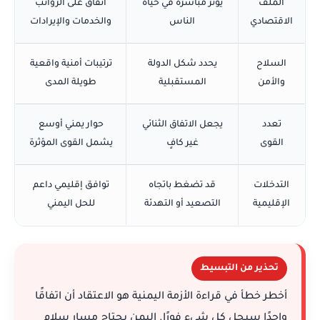
الملف
يؤثر مباشرة في حياة
اتفاق على الرواتب
الاقتصادي
الناس
والخدمات والإيرادات
السلاح
يحدد شكل الدولة
ترتيبات أمنية واقعية
والأمن
المستقبلية
طويلة المدى
تعدد
يجعل الاتفاق الثنائي
حوار يمني أوسع
القوى
غير كافٍ
يشمل القوى المؤثرة
التدخلات
قد تضغط باتجاه
توافق إقليمي داعم
الإقليمية
التصعيد أو التهدئة
للحل اليمني
تحذير من التبسيط
أخطر خطأ في قراءة الأزمة اليمنية هو الاعتقاد أن اتفاقًا
واحدًا سيحل كل شيء فورًا. اليمن يحتاج مسار سلام