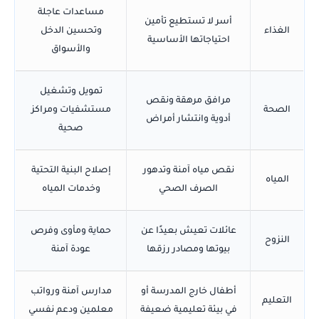
مساعدات عاجلة
أسر لا تستطيع تأمين
الغذاء
وتحسين الدخل
احتياجاتها الأساسية
والأسواق
تمويل وتشغيل
مرافق مرهقة ونقص
الصحة
مستشفيات ومراكز
أدوية وانتشار أمراض
صحية
نقص مياه آمنة وتدهور
إصلاح البنية التحتية
المياه
الصرف الصحي
وخدمات المياه
عائلات تعيش بعيدًا عن
حماية ومأوى وفرص
النزوح
بيوتها ومصادر رزقها
عودة آمنة
أطفال خارج المدرسة أو
مدارس آمنة ورواتب
التعليم
في بيئة تعليمية ضعيفة
معلمين ودعم نفسي