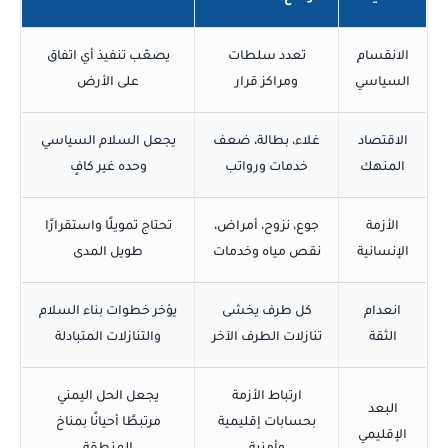
الانقسام
تعدد سلطات
يصعّب تنفيذ أي اتفاق
السياسي
ومراكز قرار
على الأرض
الاقتصاد
غلاء، بطالة، ضعف
يجعل السلام السياسي
المنهك
خدمات ورواتب
وحده غير كافٍ
الأزمة
جوع، نزوح، أمراض،
تحتاج تمويلًا واستقرارًا
الإنسانية
نقص مياه وخدمات
طويل المدى
انعدام
كل طرف يخشى
يؤخر خطوات بناء السلام
الثقة
تنازلات الطرف الآخر
والتنازلات المتبادلة
ارتباط الأزمة
يجعل الحل اليمني
البعد
بحسابات إقليمية
مرتبطًا أحيانًا بمناخ
الإقليمي