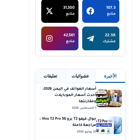
31,300
107.3
متابع
متابع
42,561
22.5K
مشترك
متابع
الأخيرة
عشوائيات
تعليقات
أسعار الهواتف في اليمن 2026:
أحدث أسعار الموبايلات
ومقارنتها
1 أغسطس 2026
جوال فيفو T2 برو Vivo T2 Pro 5G –
مراجعة كاملة
22 يوليو 2026