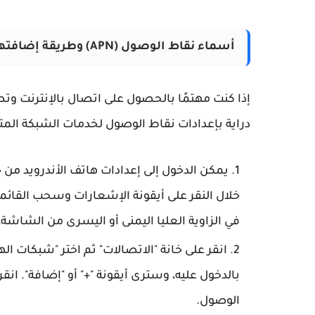
أسماء نقاط الوصول (APN) وطريقة إضافتها تشمل يمن موبايل، سبافون، ويو
إذا كنت مهتمًا بالحصول على اتصال بالإنترنت وت
دراية بإعدادات نقاط الوصول لخدمات الشبكة المت
يمكن الدخول إلى إعدادات هاتف الأندرويد من 
خلال النقر على أيقونة الإشعارات وسحب القائمة 
في الزاوية العليا اليمنى أو اليسرى من الشاشة،
انقر على خانة "الاتصالات" ثم اختر "شبكات ا
بالدخول عليه، وسترى أيقونة "+" أو "إضافة". ا
الوصول.