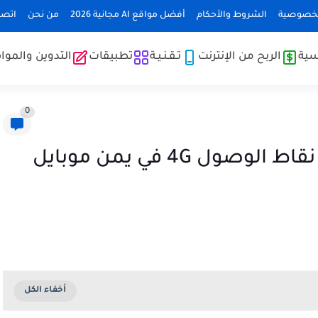
لخصوصية
الشروط والأحكام
أفضل مواقع AI مجانية 2026
من نحن
اتصل
سية
الربح من الإنترنت
تـقـنـيـة
تطبيقات
التدوين والموا
0
أفضل واسهل طريقة لضبط نقاط الوصول 4G في يمن موبايل