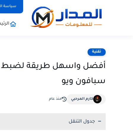
سياسة ا
الرئي
تقنية
سبافون ويو
كارم المرحبي
منذ عام
جدول التنقل