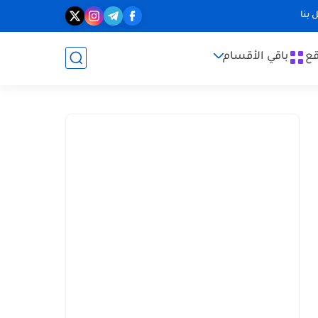
 بنا
قع
باقي الأقسام