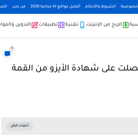
لخصوصية
الشروط والأحكام
أفضل مواقع AI مجانية 2026
من نحن
اتصل
سية
الربح من الإنترنت
تـقـنـيـة
تطبيقات
التدوين والموا
1
حصلت على شهادة الأيزو من القمة