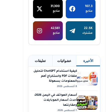
31,300
107.3
متابع
متابع
42,561
22.5K
مشترك
متابع
الأخيرة
عشوائيات
تعليقات
كيفية استخدام ChatGPT لتحليل
ملفات PDF واستخراج أهم
المعلومات بسهولة
8 أغسطس 2026
أسعار الهواتف في اليمن 2026:
أحدث أسعار الموبايلات
ومقارنتها
1 أغسطس 2026