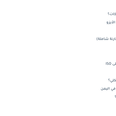
لأيزو
ارنة شاملة)
IS