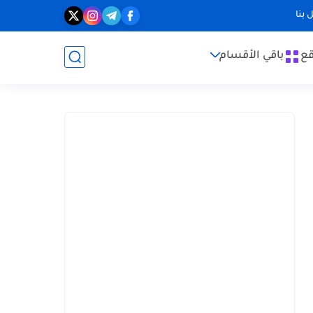
 بنا
قع
باقي الأقسام