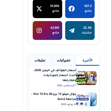
31,300
107.3
متابع
متابع
42,561
22.5K
مشترك
متابع
الأخيرة
عشوائيات
تعليقات
أسعار الهواتف في اليمن 2026:
أحدث أسعار الموبايلات
ومقارنتها
1 أغسطس 2026
جوال فيفو T2 برو Vivo T2 Pro 5G –
مراجعة كاملة
22 يوليو 2026