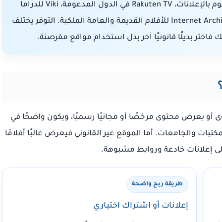
وPluto TV وPlex للمحتوى الأجنبي المجاني المدعوم بالإعلانات، Rakuten TV في الدول المدعومة، Viki للدراما
الآسيوية، Kanopy عبر المكتبات والجامعات، وInternet Archive للأفلام القديمة والعامة الملكية. التوفر يختلف
اختر بديلًا قانونيًا آخر بدل استخدام مواقع مقرصنة.
أو يعرض محتوى مرخصًا أو مجانيًا رسميًا، ويكون واضحًا في
كتبات والجامعات. أما الموقع غير القانوني فيعرض غالبًا أفلامًا
 إعلانات خادعة وروابط مشبوهة.
طريقة ربح واضحة
إعلانات أو اشتراك اختياري