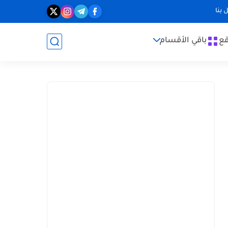
 بنا
قع
باقي الأقسام