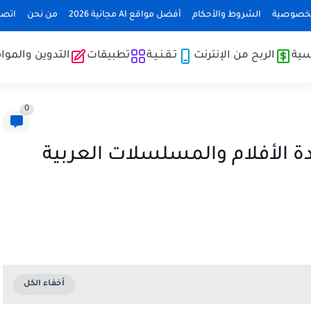
لخصوصية
الشروط والأحكام
أفضل مواقع AI مجانية 2026
من نحن
اتصل
سية
الربح من الإنترنت
تـقـنـيـة
تطبيقات
التدوين والموا
0
 الأفلام والمسلسلات العربية