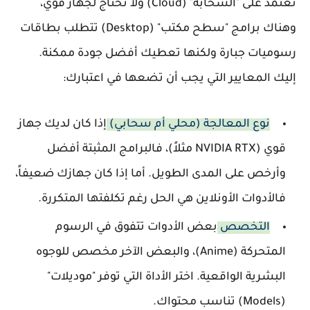
تعتمد على "السحابة" (Cloud) ولا تحتاج لجهاز قوي،
وهناك برامج "سطح مكتب" (Desktop) تتطلب بطاقات
رسوميات جبارة ولكنها تعطيك أفضل جودة ممكنة.
إليك المعايير التي يجب أن تضعها في اعتبارك:
نوع المعالجة (محلي أم سحابي)
إذا كان لديك جهاز
قوي (NVIDIA RTX مثلاً)، فالبرامج المثبتة أفضل
وأرخص على المدى الطويل. أما إذا كان جهازك ضعيفاً،
فالأدوات الأونلاين هي الحل رغم تكلفتها المتكررة.
التخصص
بعض الأدوات تتفوق في الرسوم
المتحركة (Anime)، والبعض الآخر مخصص للوجوه
البشرية الواقعية. اختر الأداة التي توفر "موديلات"
(Models) تناسب محتواك.