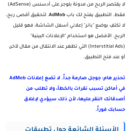
لا يقتصر الربح من مدونة بلوجر على أدسنس (AdSense)
فقط. التطبيق يفتح لك باب
AdMob
. لتحقيق أقصى ربح،
لا تكتفِ بوضع "بانر" إعلاني أسفل الشاشة، فهو قليل
الربح. الأفضل هو استخدام "الإعلانات البينية"
(Interstitial Ads) التي تظهر عند الانتقال من مقال لآخر،
أو عند فتح التطبيق.
تحذير هام: جوجل صارمة جداً. لا تضع إعلانات AdMob
في أماكن تسبب نقرات بالخطأ، ولا تطلب من
أصدقائك النقر عليها، لأن ذلك سيؤدي لإغلاق
حسابك فوراً.
الأسئلة الشائعة حول تطبيقات