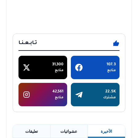
تــابــعــنــا
31,300
107.3
متابع
متابع
42,561
22.5K
مشترك
متابع
الأخيرة
عشوائيات
تعليقات