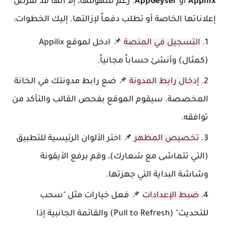
Appilix
أو
AppGeyser
. رغم سهولتها، إلا أنها قد تفرض
إعلاناتها الخاصة أو تطلب دفعاً لإزالتها. إليك الخطوات:
التسجيل في المنصة
📌 ادخل لموقع Appilix
(كمثال) وأنشئ حساباً مجانياً.
إدخال رابط المدونة
📌 ضع رابط مدونتك في الخانة
المخصصة. سيقوم الموقع بفحص القالب والتأكد من
توافقه.
تخصيص المظهر
📌 اختر الألوان الرئيسية للتطبيق
(التي تتماشى مع شعارك)، وقم برفع الأيقونة
وشاشة البداية التي جهزتها.
ضبط الإعدادات
📌 فعل خيارات مثل "سحب
للتحديث" (Pull to Refresh) والقائمة الجانبية إذا