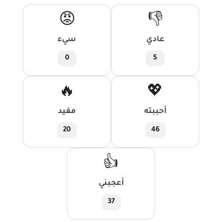
😡
👎
عادي
سيء
0
5
🔥
💖
أحببته
مفيد
20
46
👍
أعجبني
37