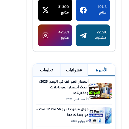
31,300
107.3
متابع
متابع
42,561
22.5K
مشترك
متابع
الأخيرة
عشوائيات
تعليقات
أسعار الهواتف في اليمن 2026:
أحدث أسعار الموبايلات
ومقارنتها
1 أغسطس 2026
جوال فيفو T2 برو Vivo T2 Pro 5G –
مراجعة كاملة
22 يوليو 2026