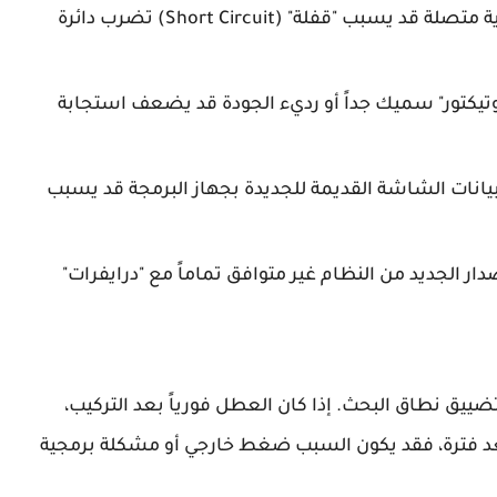
✅تغيير الشاشة والبطارية متصلة قد يسبب "قفلة" (Short Circuit) تضرب دائرة
كتور" سميك جداً أو رديء الجودة قد يضعف استجابة
انات الشاشة القديمة للجديدة بجهاز البرمجة قد يسبب
دار الجديد من النظام غير متوافق تماماً مع "درايفرات"
ييق نطاق البحث. إذا كان العطل فورياً بعد التركيب،
(رقم 1، 4، 6)، أما إذا ظهر بعد فترة، فقد يكون السبب ضغط خارجي أو مشكلة برمجية