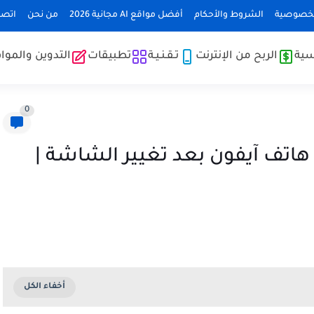
لخصوصية
الشروط والأحكام
أفضل مواقع AI مجانية 2026
من نحن
اتصل
سية
الربح من الإنترنت
تـقـنـيـة
تطبيقات
التدوين والموا
0
اتف آيفون بعد تغيير الشاشة |