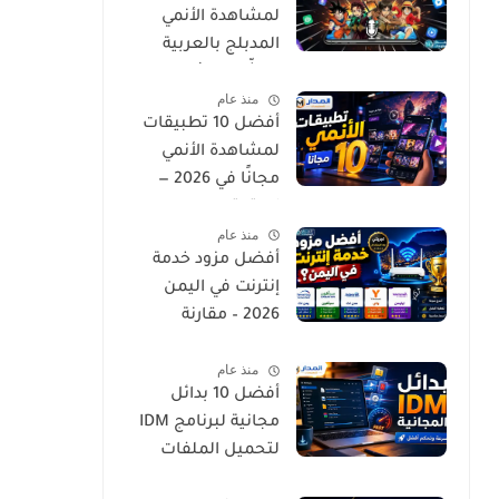
لمشاهدة الأنمي
المدبلج بالعربية
لعشّاق الإثارة
منذ عام
والجودة العالية
أفضل 10 تطبيقات
لمشاهدة الأنمي
مجانًا في 2026 —
استمتع
منذ عام
بمسلسلاتك
أفضل مزود خدمة
المفضلة بدون تكلفة
إنترنت في اليمن
2026 – مقارنة
السرعة والتغطية
منذ عام
أفضل 10 بدائل
مجانية لبرنامج IDM
لتحميل الملفات
بسرعة وسهولة