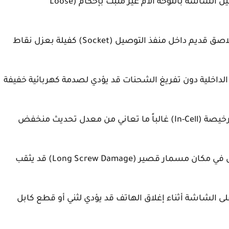
قد يكون كابل توصيل الشاشة باللوحة الأم غير مثبت بإحكام (Loose
✅ذرة غبار واحدة أو بقايا لاصق قديم داخل منفذ التوصيل (Socket) كفيلة بعزل نقاط
اخلية دون تفريغ الشحنات قد يؤدي لصدمة كهربائية خفيفة
✅الشاشات التجارية الرخيصة (In-Cell) غالباً ما تعاني من معدل تحديث منخفض
✅تركيب مسمار طويل في مكان مسمار قصير (Long Screw Damage) قد يثقب
الشاشة أثناء إغلاق الهاتف قد يؤدي لثني أو قطع كابل