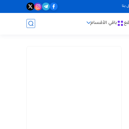
 بنا
قع
باقي الأقسام