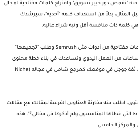
 منه "تقمص دور خبير تسويق" واقتراح كلمات مفتاحية لمجال
 المثال، بدلاً من استهداف كلمة "أحذية"، سيرشدك
ي كلمة ذات منافسة أقل ونية شراء عالية.
بالإضافة إلى ذلك، يمكنك تزويد الشات بقائمة كلمات مفتاحية من أدوات مثل Semrush وطلب "تجميعها"
ملية توفر ساعات من العمل اليدوي وتساعدك في بناء خطة محتوى
شاملة تغطي كافة جوانب الموضوع، مما يعزز من ثقة جوجل في موقعك كمرجع شامل في مجاله (Niche
وى. اطلب منه مقارنة العناوين الفرعية لمقالك مع مقالات
اط التي غطاها المنافسون ولم أذكرها في مقالي؟". هذه
ل والمركز الخامس.