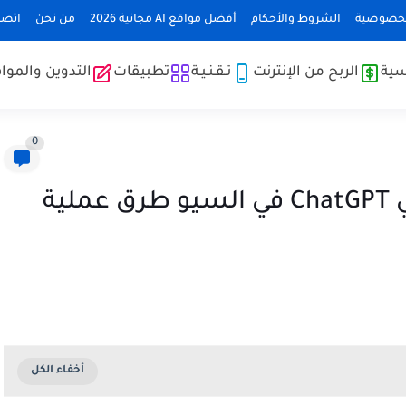
لخصوصية
الشروط والأحكام
أفضل مواقع AI مجانية 2026
من نحن
اتصل
سية
الربح من الإنترنت
تـقـنـيـة
تطبيقات
التدوين والموا
0
كيفية الربح من شات جي بي تي ChatGPT في السيو طرق عملية