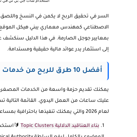
استخدام شات جي بي تي في تح
السر في تحقيق الربح لا يكمن في النسخ واللصق ا
الاصطناعي كمهندس معماري يبني هيكل الموقع، 
بمعايير جوجل الصارمة. في هذا الدليل سنكشف عن 
إلى استثمار يدر عوائد مالية حقيقية ومستدامة.
أفضل 10 طرق للربح من خدمات السيو باستخدام الذكاء الاصطناعي
يمكنك تقديم حزمة واسعة من الخدمات المصغرة أ
عليك ساعات من العمل اليدوي. القائمة التالية
لعام 2026 والتي يمكنك تنفيذها باحترافية بمساعدة الأداة
بناء العناقيد الدلالية Topic Clusters
🔰استخدا