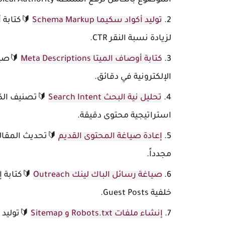
الموضوع بالكامل لرفع السلطة Topical Authority.
توليد أكواد سكيما Schema Markup
لزيادة نسبة النقر CTR.
كتابة أوصاف الميتا Meta Descriptions
🔰صياغ
الإلكترونية في دقائق.
تحليل نية البحث Search Intent
🔰تصنيف الكلم
استراتيجية محتوى دقيقة.
إعادة صياغة المحتوى القديم
🔰تحديث المقال
مجدداً.
صياغة رسائل الباك لينك Outreach
🔰كتابة 
خلفية Guest Posts.
إنشاء ملفات Robots.txt و Sitemap
🔰توليد 