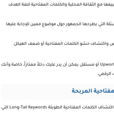
يفها مع الثقافة المحلية والكلمات المفتاحية للغة الهدف
لة التي يطرحها الجمهور حول موضوع معين للإجابة عليها
اكتشاف حشو الكلمات المفتاحية أو ضعف الهيكل
تقديم هذه الخدمات عبر منصات العمل الحر مثل Upwork أو مستقل يمكن أن يدر عليك دخلاً ممتازاً، خاصة وأنك
الرقمي.
فتاحية المربحة
بقدرة فريدة على العصف الذهني واكتشاف الكلمات المفتاحية الطويلة Long-Tail Keywords التي