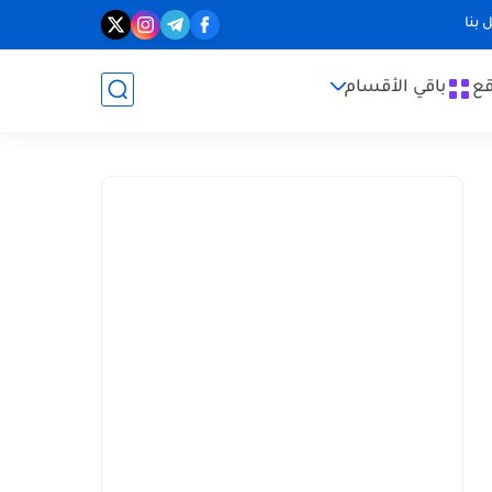
 بنا
قع
باقي الأقسام