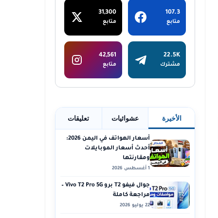
31,300
107.3
متابع
متابع
42,561
22.5K
مشترك
متابع
الأخيرة
عشوائيات
تعليقات
أسعار الهواتف في اليمن 2026:
أحدث أسعار الموبايلات
ومقارنتها
1 أغسطس 2026
جوال فيفو T2 برو Vivo T2 Pro 5G –
مراجعة كاملة
22 يوليو 2026