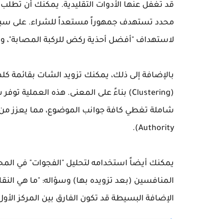
قد تغفل عنها الأدوات التقليدية. يمكنك أن تطلب
محدد تستهدف جمهوراً مستعداً للشراء. على سبيل
لاستهداف "أفضل أحذية ركض للركبة المصابة"، وه
(Clustering) بناءً على المعنى. هذه الع
Authority).
يمكنك أيضاً استخدامه لتحليل "الفجوات" في المحت
المنافسين (بعد تزويده بها) وسؤاله: "ما هي النق
الإضافة البسيطة قد تكون الفارق بين المركز الأو