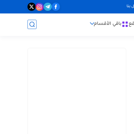
 بنا
قع
باقي الأقسام