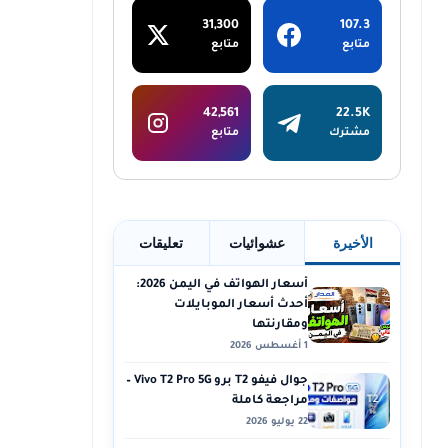
31,300
107.3
متابع
متابع
42,561
22.5K
مشترك
متابع
الأخيرة
عشوائيات
تعليقات
أسعار الهواتف في اليمن 2026:
أحدث أسعار الموبايلات
ومقارنتها
1 أغسطس 2026
جوال فيفو T2 برو Vivo T2 Pro 5G –
مراجعة كاملة
22 يوليو 2026