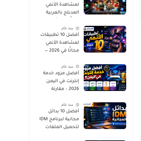
لمشاهدة الأنمي
المدبلج بالعربية
لعشّاق الإثارة
منذ عام
والجودة العالية
أفضل 10 تطبيقات
لمشاهدة الأنمي
مجانًا في 2026 —
استمتع
منذ عام
بمسلسلاتك
أفضل مزود خدمة
المفضلة بدون تكلفة
إنترنت في اليمن
2026 – مقارنة
السرعة والتغطية
منذ عام
أفضل 10 بدائل
مجانية لبرنامج IDM
لتحميل الملفات
بسرعة وسهولة