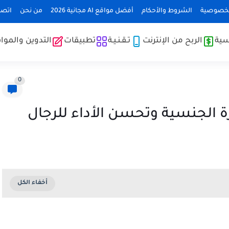
لخصوصية
الشروط والأحكام
أفضل مواقع AI مجانية 2026
من نحن
اتصل
سية
الربح من الإنترنت
تـقـنـيـة
تطبيقات
التدوين والموا
0
 الجنسية وتحسن الأداء للرجال