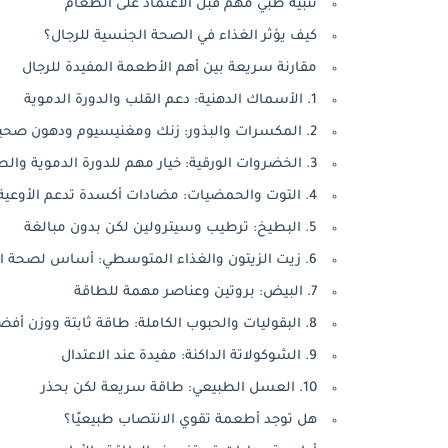
تنبيه طبي مهم قبل الاعتماد على الطعام
كيف يؤثر الغذاء في الصحة الجنسية للرجال؟
مقارنة سريعة بين أهم الأطعمة المفيدة للرجال
1. الأسماك الدهنية: دعم القلب والدورة الدموية
2. المكسرات والبذور: زنك ومغنيسيوم ودهون صحية
3. الخضروات الورقية: خيار مهم للدورة الدموية والطاقة
4. التوت والحمضيات: مضادات أكسدة تدعم الأوعية
5. البطيخ: ترطيب وسيترولين لكن بدون مبالغة
6. زيت الزيتون والغذاء المتوسطي: أساس لصحة القلب
7. البيض: بروتين وعناصر مهمة للطاقة
8. البقوليات والحبوب الكاملة: طاقة ثابتة ووزن أفضل
9. الشوكولاتة الداكنة: مفيدة عند الاعتدال
10. العسل الطبيعي: طاقة سريعة لكن بحذر
هل توجد أطعمة تقوي الانتصاب طبيعيًا؟