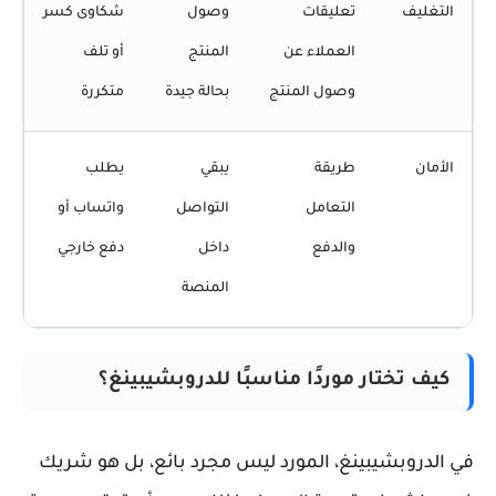
التغليف
تعليقات
وصول
شكاوى كسر
العملاء عن
المنتج
أو تلف
وصول المنتج
بحالة جيدة
متكررة
الأمان
طريقة
يبقي
يطلب
التعامل
التواصل
واتساب أو
والدفع
داخل
دفع خارجي
المنصة
كيف تختار موردًا مناسبًا للدروبشيبينغ؟
في الدروبشيبينغ، المورد ليس مجرد بائع، بل هو شريك