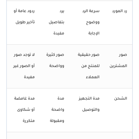
رد المورد
سرعة الرد
يرد
ردود عامة أو
ووضوح
بتفاصيل
تأخير طويل
الإجابة
مفيدة
صور
صور حقيقية
صور كثيرة
لا توجد صور
المشترين
للمنتج من
وواضحة
أو الصور غير
العملاء
مفيدة
الشحن
مدة التجهيز
مدة
مدة غامضة
والتوصيل
واضحة
أو شكاوى
ومقبولة
متكررة