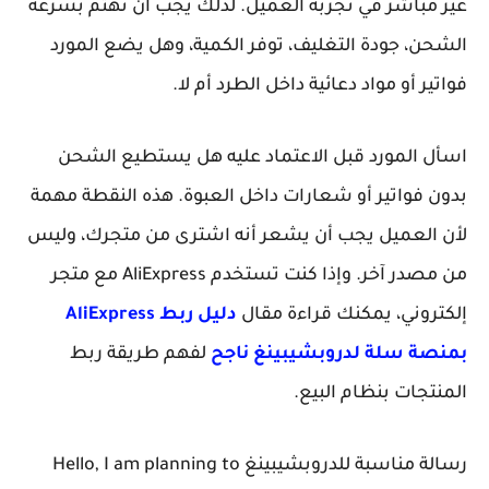
غير مباشر في تجربة العميل. لذلك يجب أن تهتم بسرعة
الشحن، جودة التغليف، توفر الكمية، وهل يضع المورد
فواتير أو مواد دعائية داخل الطرد أم لا.
اسأل المورد قبل الاعتماد عليه هل يستطيع الشحن
بدون فواتير أو شعارات داخل العبوة. هذه النقطة مهمة
لأن العميل يجب أن يشعر أنه اشترى من متجرك، وليس
من مصدر آخر. وإذا كنت تستخدم AliExpress مع متجر
إلكتروني، يمكنك قراءة مقال
دليل ربط AliExpress
بمنصة سلة لدروبشيبينغ ناجح
لفهم طريقة ربط
المنتجات بنظام البيع.
رسالة مناسبة للدروبشيبينغ
Hello, I am planning to