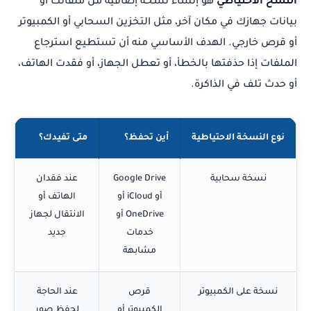
النسخ الاحتياطي
هو إنشاء نسخة إضافية من ملفاتك أو
بيانات جهازك في مكان آخر، مثل التخزين السحابي أو الكمبيوتر
أو قرص خارجي. الهدف الأساسي منه أن تستطيع استرجاع
الملفات إذا حذفتها بالخطأ، أو تعطل الجهاز، أو فقدت الهاتف،
أو حدث تلف في الذاكرة.
نوع النسخة الاحتياطية
أين تحفظ؟
متى تفيدك؟
نسخة سحابية
Google Drive
عند فقدان
أو iCloud أو
الهاتف أو
OneDrive أو
الانتقال لجهاز
خدمات
جديد
مشابهة
نسخة على الكمبيوتر
قرص
عند الحاجة
الكمبيوتر أو
لحفظ صور