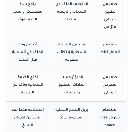
حذف من
قد يُحذف الملف من
راجع سلة
تطبيق
السحابة والأجهزة
المهملات أو سجل
سحابي
المتصلة
الحذف فورًا
متزامن
حذف من
قد تبقى النسخة
تأكد من وجود
الجهاز فقط
السحابية إذا كانت
الملف في السحابة
مدعومة
قبل الحذف
حذف من
قد يؤثر حسب
افتح الخدمة
المعرض
إعدادات التطبيق
السحابية وتأكد من
المحلي
والحساب
النسخة
استخدام
يزيل النسخ المحلية
استخدمه فقط بعد
خيار Free up
المدعومة غالبًا
التأكد من اكتمال
space
النسخ