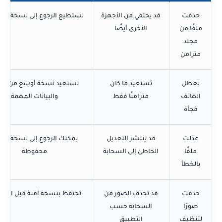
حذفت
قد يختفي من الأجهزة
تستطيع الرجوع إلى نسخة من
ملفًا من
الأخرى أيضًا
مجلد
متزامن
تعطل
تستعيد ما كان
تستعيد نسخة أوسع من الص
الهاتف
متزامنًا فقط
والبيانات المهمة
فجأة
عدّلت
قد ينتشر التعديل
يمكنك الرجوع إلى نسخة قدي
ملفًا
الخاطئ إلى السحابة
محفوظة
بالخطأ
حذفت
قد تحذف الصور من
تحتفظ بنسخة آمنة قبل التن
صورًا
السحابة حسب
لتنظيف
التطبيق