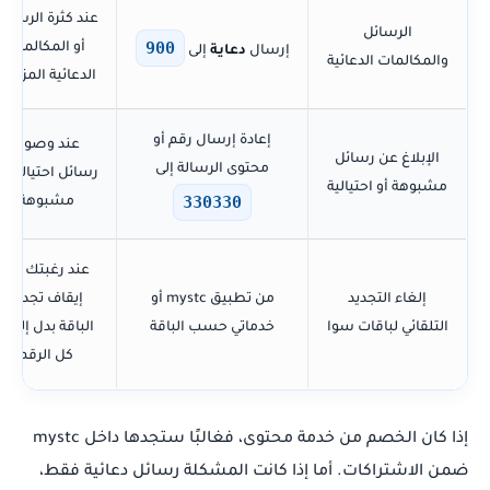
عند كثرة الرسائل
الرسائل
900
أو المكالمات
إرسال
دعاية
إلى
والمكالمات الدعائية
الدعائية المزعجة
إعادة إرسال رقم أو
عند وصول
الإبلاغ عن رسائل
محتوى الرسالة إلى
رسائل احتيالية أ
مشبوهة أو احتيالية
330330
مشبوهة
عند رغبتك في
إلغاء التجديد
من تطبيق mystc أو
إيقاف تجديد
التلقائي لباقات سوا
خدماتي حسب الباقة
الباقة بدل إلغاء
كل الرقم
إذا كان الخصم من خدمة محتوى، فغالبًا ستجدها داخل mystc
ضمن الاشتراكات. أما إذا كانت المشكلة رسائل دعائية فقط،