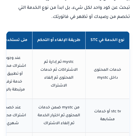
تبحث عن كود واحد لكل شيء، بل ابدأ من نوع الخدمة التي
تخصم من رصيدك أو تظهر في فاتورتك.
نوع الخدمة في STC
طريقة الإلغاء أو التحكم
متى تستخدمها؟
عند وجود
mystc ثم إدارة ثم
اشتراك محتوى
خدمات المحتوى
الاشتراكات ثم خدمات
أو تطبيق أو
داخل mystc
المحتوى ثم إلغاء
خدمة ترفيه
الاشتراك
مرتبطة بالرقم
من mystc ضمن خدمات
عند خصم
stc tv أو خدمات
المحتوى ثم اختيار الخدمة
اشتراك محتوى
مشابهة
ثم إلغاء الاشتراك
شهري