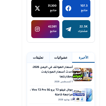
31,300
107.3
متابع
متابع
42,561
22.5K
مشترك
متابع
الأخيرة
عشوائيات
تعليقات
أسعار الهواتف في اليمن 2026:
أحدث أسعار الموبايلات
ومقارنتها
1 أغسطس 2026
جوال فيفو T2 برو Vivo T2 Pro 5G –
مراجعة كاملة
22 يوليو 2026