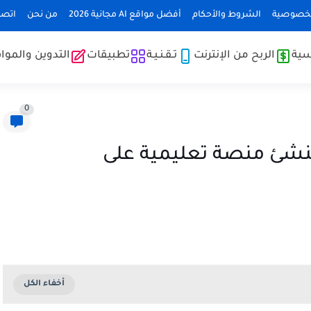
لخصوصية
الشروط والأحكام
أفضل مواقع AI مجانية 2026
من نحن
اتصل
سية
الربح من الإنترنت
تـقـنـيـة
تطبيقات
التدوين والموا
0
تنشئ منصة تعليمية على