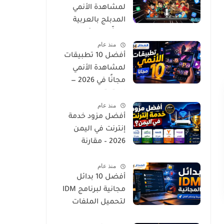
لمشاهدة الأنمي
المدبلج بالعربية
لعشّاق الإثارة
منذ عام
والجودة العالية
أفضل 10 تطبيقات
لمشاهدة الأنمي
مجانًا في 2026 —
استمتع
منذ عام
بمسلسلاتك
أفضل مزود خدمة
المفضلة بدون تكلفة
إنترنت في اليمن
2026 – مقارنة
السرعة والتغطية
منذ عام
أفضل 10 بدائل
مجانية لبرنامج IDM
لتحميل الملفات
بسرعة وسهولة