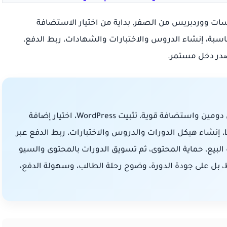
ات ووردبريس من الصفر، بداية من اختيار الاستضافة
مين، ثم تثبيت ووردبريس، اختيار إضافة LMS مناسبة، إنشاء الدروس والاختبارات والشهادات، ربط الدفع،
صدر دخل مستمر.
لإنشاء منصة تعليمية على ووردبريس، تحتاج إلى دومين واستضافة قوية، تثبيت WordPress، اختيار إضافة
LMS مثل Tutor LMS أو LearnDash أو LifterLMS، إنشاء هيكل الدورات والدروس والاختبارات، ربط الدفع عبر
د صفحات البيع، حماية المحتوى، ثم تسويق الدورات بالمحتوى والسيو
ط، بل على جودة الدورة، وضوح رحلة الطالب، وسهولة الدفع،