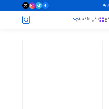
 بنا
قع
باقي الأقسام