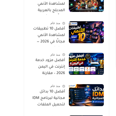
لمشاهدة الأنمي
المدبلج بالعربية
لعشّاق الإثارة
منذ عام
والجودة العالية
أفضل 10 تطبيقات
لمشاهدة الأنمي
مجانًا في 2026 —
استمتع
منذ عام
بمسلسلاتك
أفضل مزود خدمة
المفضلة بدون تكلفة
إنترنت في اليمن
2026 – مقارنة
السرعة والتغطية
منذ عام
أفضل 10 بدائل
مجانية لبرنامج IDM
لتحميل الملفات
بسرعة وسهولة