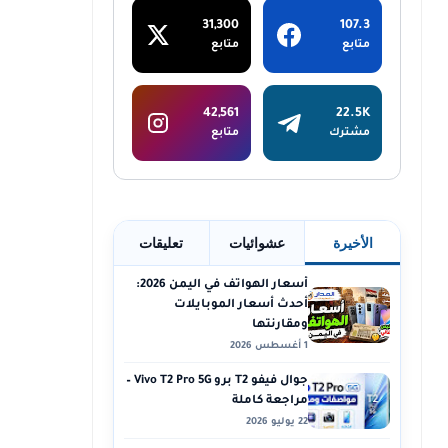
31,300
107.3
متابع
متابع
42,561
22.5K
مشترك
متابع
الأخيرة
عشوائيات
تعليقات
أسعار الهواتف في اليمن 2026:
أحدث أسعار الموبايلات
ومقارنتها
1 أغسطس 2026
جوال فيفو T2 برو Vivo T2 Pro 5G –
مراجعة كاملة
22 يوليو 2026