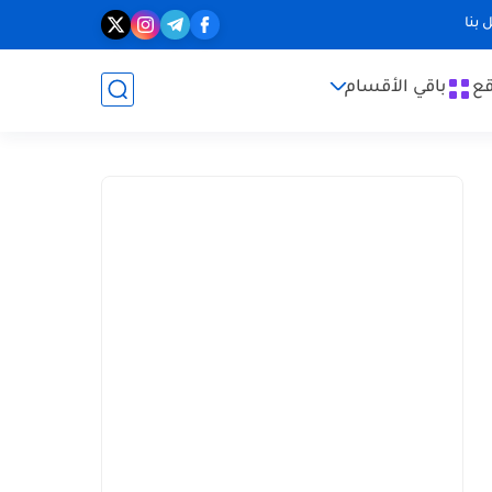
 بنا
قع
باقي الأقسام