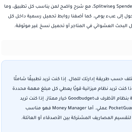
وGoodbudget وPocketGuard وMoney Manager وSpendee وSplitwise، مع شرح واضح لمن يناسب كل تطبيق، وما
ول إلى عبء يومي. كما أضفنا روابط تحميل رسمية داخل كل
لبحث العشوائي في المتاجر أو تحميل نسخ غير موثوقة.
لف حسب طريقة إدارتك للمال. إذا كنت تريد تطبيقًا شاملًا
ارير والميزانية فابدأ مع Wallet أو Spendee. إذا كنت تريد نظام ميزانية قويًا يعطي كل مبلغ مهمة محددة
فYNAB مناسب. إذا كنت تفضل تقسيم الميزانية بنظام الأظرف فGoodbudget خيار ممتاز. إذا كنت تريد
معرفة المبلغ المتاح للصرف بعد الالتزامات فPocketGuard عملي. أما Money Manager فهو مناسب