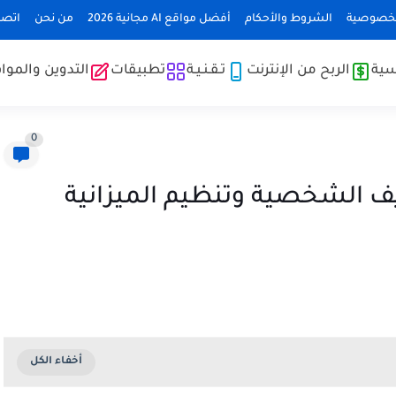
لخصوصية
الشروط والأحكام
أفضل مواقع AI مجانية 2026
من نحن
اتصل
سية
الربح من الإنترنت
تـقـنـيـة
تطبيقات
التدوين والموا
0
ف الشخصية وتنظيم الميزانية