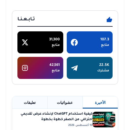
تــابــعــنــا
31,300
107.3
متابع
متابع
42,561
22.5K
مشترك
متابع
الأخيرة
عشوائيات
تعليقات
كيفية استخدام ChatGPT لإنشاء عرض تقديمي
احترافي من الصفر خطوة بخطوة
10 أغسطس 2026