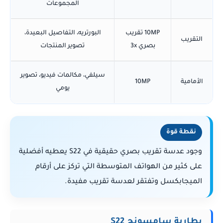
المجموعات
10MP تقريب
البورتريه، التفاصيل البعيدة،
التقريب
بصري 3x
تصوير المنتجات
سيلفي، مكالمات فيديو، تصوير
الأمامية
10MP
يومي
نقطة قوة
وجود عدسة تقريب بصري حقيقية في S22 يعطيه أفضلية
على كثير من الهواتف المتوسطة التي تركز على أرقام
الميجابكسل وتفتقر لعدسة تقريب مفيدة.
بطارية سامسونج S22