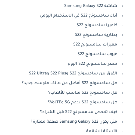
شاشة Samsung Galaxy S22
أداء سامسونج S22 في الاستخدام اليومي
كاميرا سامسونج S22
بطارية سامسونج S22
مميزات سامسونج S22
عيوب سامسونج S22
سعر سامسونج S22 اليوم
الفرق بين سامسونج S22 وS22 Plus وS22 Ultra
هل سامسونج S22 أفضل من هاتف متوسط جديد؟
هل سامسونج S22 مناسب للألعاب؟
هل سامسونج S22 يدعم 5G وVoLTE؟
كيف تفحص سامسونج S22 قبل الشراء؟
متى يكون Samsung Galaxy S22 صفقة ممتازة؟
الأسئلة الشائعة