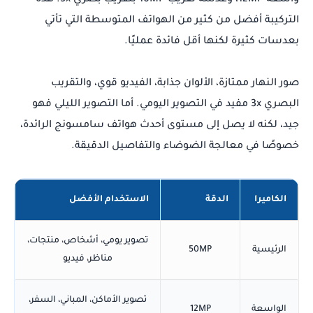
واسعة 12MP، وعدسة تقريب 10MP بتقريب بصري 3x. هذه
التركيبة أفضل من كثير من الهواتف المتوسطة التي تأتي
بعدسات كثيرة لكنها أقل فائدة عمليًا.
صور النهار ممتازة، الألوان جذابة، الفيديو قوي، والتقريب
البصري 3x مفيد في التصوير اليومي. أما التصوير الليلي فهو
جيد، لكنه لا يصل إلى مستوى أحدث هواتف سامسونج الرائدة،
خصوصًا في معالجة الضوضاء والتفاصيل الدقيقة.
الكاميرا
الدقة
الاستخدام الأفضل
تصوير يومي، أشخاص، منتجات،
الرئيسية
50MP
مناظر، فيديو
تصوير الأماكن، المباني، السفر،
الواسعة
12MP