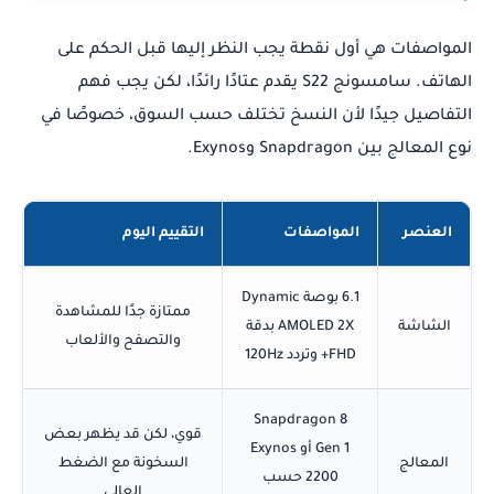
المواصفات هي أول نقطة يجب النظر إليها قبل الحكم على
الهاتف. سامسونج S22 يقدم عتادًا رائدًا، لكن يجب فهم
التفاصيل جيدًا لأن النسخ تختلف حسب السوق، خصوصًا في
نوع المعالج بين Snapdragon وExynos.
العنصر
المواصفات
التقييم اليوم
6.1 بوصة Dynamic
ممتازة جدًا للمشاهدة
الشاشة
AMOLED 2X بدقة
والتصفح والألعاب
FHD+ وتردد 120Hz
Snapdragon 8
قوي، لكن قد يظهر بعض
Gen 1 أو Exynos
المعالج
السخونة مع الضغط
2200 حسب
العالي