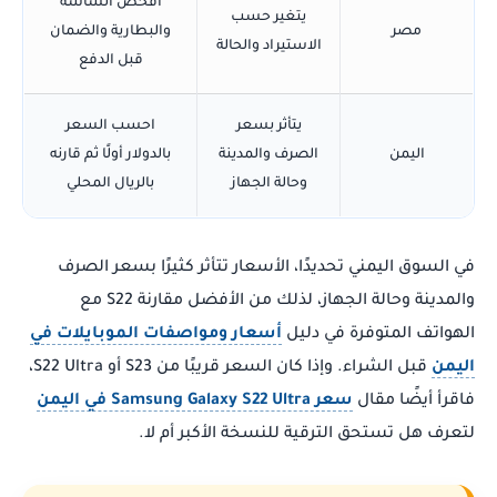
افحص الشاشة
يتغير حسب
مصر
والبطارية والضمان
الاستيراد والحالة
قبل الدفع
يتأثر بسعر
احسب السعر
اليمن
الصرف والمدينة
بالدولار أولًا ثم قارنه
وحالة الجهاز
بالريال المحلي
في السوق اليمني تحديدًا، الأسعار تتأثر كثيرًا بسعر الصرف
والمدينة وحالة الجهاز، لذلك من الأفضل مقارنة S22 مع
الهواتف المتوفرة في دليل
أسعار ومواصفات الموبايلات في
اليمن
قبل الشراء. وإذا كان السعر قريبًا من S23 أو S22 Ultra،
فاقرأ أيضًا مقال
سعر Samsung Galaxy S22 Ultra في اليمن
لتعرف هل تستحق الترقية للنسخة الأكبر أم لا.