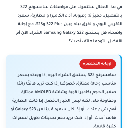
في هذا المقال ستتعرف على مواصفات سامسونج S22
بالتفصيل، مميزاته وعيوبه، أداء الكاميرا والبطارية، سعره
التقريبي اليوم، والفرق بينه وبين S22 Plus وS23، مع إجابة
واضحة: هل يستحق Samsung Galaxy S22 الشراء الآن أم
الأفضل التوجه لهاتف أحدث؟
الإجابة المختصرة
سامسونج S22 يستحق الشراء اليوم إذا وجدته بسعر
مناسب وحالة ممتازة، خصوصًا إذا كنت تريد هاتفًا رائدًا
صغير الحجم بكاميرا قوية وشاشة AMOLED ممتازة
ومقاومة ماء. لكنه ليس الخيار الأفضل إذا كانت البطارية
أهم شيء عندك، أو إذا كان سعره قريبًا من Galaxy S23 أو
هاتف أحدث، أو إذا كنت تريد دعم تحديثات طويل لسنوات
كثيرة قادمة.