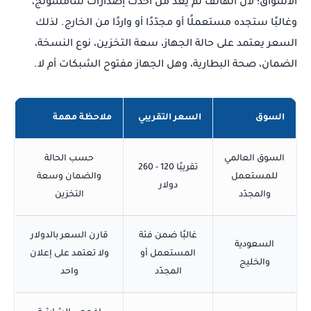
الأسواق؛ لأن الهاتف لم يعد من أحدث إصدارات سامسونج،
وغالبًا ستجده مستعملًا أو مجدّدًا أو واردًا من الخارج. لذلك
السعر يعتمد على حالة الجهاز، سعة التخزين، نوع النسخة،
الضمان، صحة البطارية، وهل الجهاز مفتوح الشبكات أم لا.
السوق
السعر التقريبي
ملاحظة مهمة
السوق العالمي
حسب الحالة
تقريبًا 120 - 260
للمستعمل
والضمان وسعة
دولار
والمجدّد
التخزين
غالبًا ضمن فئة
قارن السعر بالدولار
السعودية
المستعمل أو
ولا تعتمد على إعلان
والخليج
المجدّد
واحد