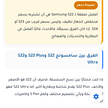
نصيحة سعر
أفضل صفقة لـ Samsung S22 هي أن تشتريه بسعر
منخفض كجهاز نظيف، وليس بسعر قريب من S23 أو
S24. إذا كان الفرق بسيطًا، فالأحدث غالبًا أفضل في
البطارية والتحديثات والمعالج.
الفرق بين سامسونج S22 وS22 Plus وS22
Ultra
إذا كنت محتارًا بين نسخ السلسلة، فاعرف أن S22 هو الأصغر
والأخف، S22 Plus يقدم شاشة وبطارية أكبر، أما S22 Ultra فهو
أقوى نسخة ويأتي بتصميم مختلف وقلم S Pen وكاميرات
أفضل.