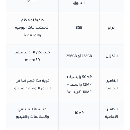
السوق
كافية لمعظم
الرام
8GB
الاستخدامات اليومية
والمتعددة
جيد، لكن لا يوجد منفذ
التخزين
128GB أو 256GB
microSD
50MP رئيسية +
الكاميرا
قوية جدًا خصوصًا في
12MP واسعة +
الخلفية
الصور اليومية والفيديو
10MP تقريب 3x
الكاميرا
مناسبة للسيلفي
10MP
الأمامية
والمكالمات والفيديو