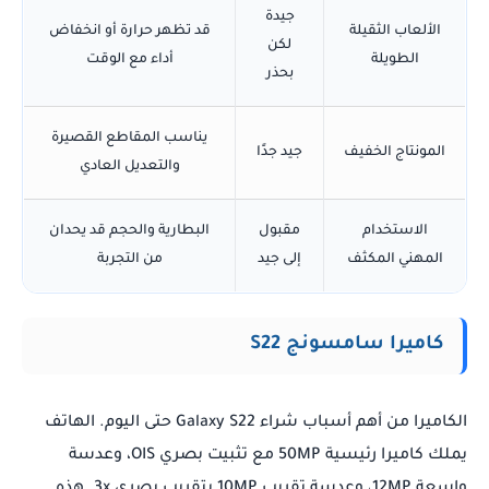
جيدة
الألعاب الثقيلة
قد تظهر حرارة أو انخفاض
لكن
الطويلة
أداء مع الوقت
بحذر
يناسب المقاطع القصيرة
المونتاج الخفيف
جيد جدًا
والتعديل العادي
الاستخدام
مقبول
البطارية والحجم قد يحدان
المهني المكثف
إلى جيد
من التجربة
كاميرا سامسونج S22
الكاميرا من أهم أسباب شراء Galaxy S22 حتى اليوم. الهاتف
يملك كاميرا رئيسية 50MP مع تثبيت بصري OIS، وعدسة