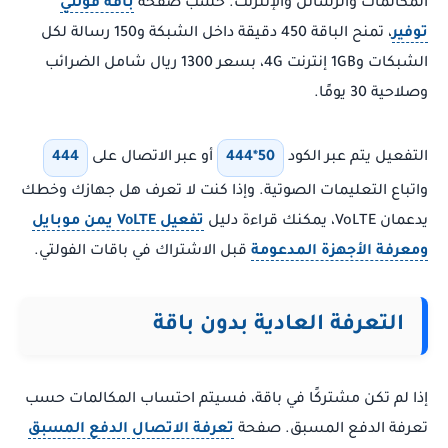
المكالمات والرسائل والإنترنت. حسب صفحة
باقة فولتي
توفير
، تمنح الباقة 450 دقيقة داخل الشبكة و150 رسالة لكل
الشبكات و1GB إنترنت 4G، بسعر 1300 ريال شامل الضرائب
وصلاحية 30 يومًا.
التفعيل يتم عبر الكود
444*50
أو عبر الاتصال على
444
واتباع التعليمات الصوتية. وإذا كنت لا تعرف هل جهازك وخطك
يدعمان VoLTE، يمكنك قراءة دليل
تفعيل VoLTE يمن موبايل
ومعرفة الأجهزة المدعومة
قبل الاشتراك في باقات الفولتي.
التعرفة العادية بدون باقة
إذا لم تكن مشتركًا في باقة، فسيتم احتساب المكالمات حسب
تعرفة الدفع المسبق. صفحة
تعرفة الاتصال الدفع المسبق