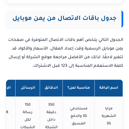
جدول باقات الاتصال من يمن موبايل
الجدول التالي يلخص أهم باقات الاتصال المتوفرة في صفحات
يمن موبايل الرسمية وقت إعداد المقال. الأسعار والأكواد قد
تتغير لاحقًا، لذلك من الأفضل مراجعة موقع الشركة أو إرسال
كلمة الاستعلام المناسبة إلى 123 قبل الاشتراك.
اسم الباقة
مناسبة لمن؟
الدقائق
الرسائل
الإنترن
150
350
مزايا
مستخدمي
دقيقة
رسالة
50MB
الشهرية
3G والدفع
داخل
لكل
3G
3G
المسبق
الشبكة
الشبكات