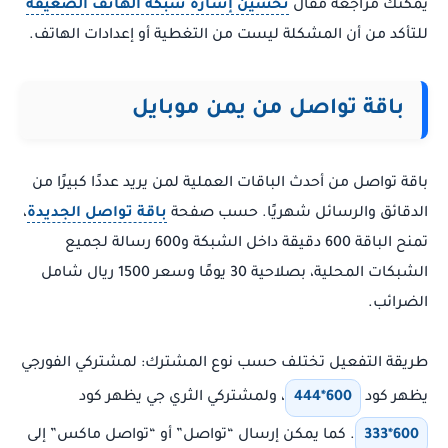
يمكنك مراجعة مقال
تحسين إشارة شبكة الهاتف الضعيفة
للتأكد من أن المشكلة ليست من التغطية أو إعدادات الهاتف.
باقة تواصل من يمن موبايل
باقة تواصل من أحدث الباقات العملية لمن يريد عددًا كبيرًا من
الدقائق والرسائل شهريًا. حسب صفحة
باقة تواصل الجديدة
،
تمنح الباقة 600 دقيقة داخل الشبكة و600 رسالة لجميع
الشبكات المحلية، بصلاحية 30 يومًا وسعر 1500 ريال شامل
الضرائب.
طريقة التفعيل تختلف حسب نوع المشترك: لمشتركي الفورجي
يظهر كود
444*600
، ولمشتركي الثري جي يظهر كود
333*600
. كما يمكن إرسال “تواصل” أو “تواصل ماكس” إلى