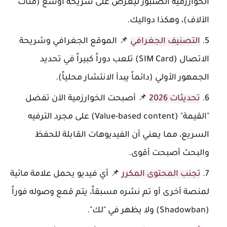
الخوارزمية الصنبور ليعرض على شريحة أوسع (مئات
الآلاف)، وهكذا دواليك.
التصنيف الجغرافي
📌 الموقع الجغرافي وشريحة
الاتصال (SIM Card) تلعب دوراً كبيراً في تحديد
الجمهور الأولي (دائماً يبدأ الانتشار محلياً).
تحديثات 2026
📌 أصبحت الخوارزمية الآن تفضل
"القيمة" (Value-based content) على مجرد الترفيه
السريع، مما يعني أن الفيديوهات القابلة للحفظ
والبحث أصبحت أقوى.
تجنب المحتوى المكرر
📌 أي فيديو يحمل علامة مائية
لمنصة أخرى أو تم نشره مسبقاً، يتم قمع وصوله فوراً
(Shadowban) ولا يظهر في "لك".