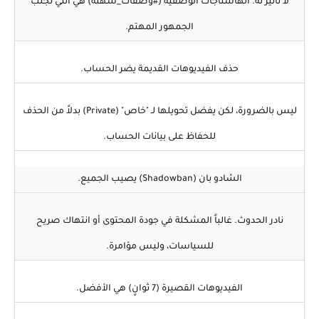
لا تأثير له. الهاشتاجات الوصفية (#وصفات_سهلة) هي التي تجلب
الجمهور المهتم.
حذف الفيديوهات القديمة يضر الحساب.
ليس بالضرورة، لكن يفضل تحويلها لـ "خاص" (Private) بدلاً من الحذف
للحفاظ على بيانات الحساب.
الشادو بان (Shadowban) يصيب الجميع.
نادر الحدوث. غالباً المشكلة في جودة المحتوى أو انتهاك صريح
للسياسات، وليس مؤامرة.
الفيديوهات القصيرة (7 ثوانٍ) هي الأفضل.