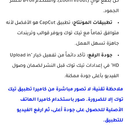
كل بضع ثوانٍ (Zoom in/out)، واستخدم B-roll لكسر
الجمود.
تطبيقات المونتاج:
تطبيق CapCut هو الأفضل لأنه
متوافق تماماً مع تيك توك ويوفر قوالب وتريندات
جاهزة تسهل العمل.
جودة الرفع:
تأكد دائماً من تفعيل خيار "Upload in
HD" في إعدادات تيك توك قبل النشر لضمان وصول
الفيديو بأعلى جودة ممكنة.
ملاحظة تقنية: لا تصور مباشرة من كاميرا تطبيق تيك
توك إلا للضرورة. صور باستخدام كاميرا الهاتف
الأصلية للحصول على جودة أعلى، ثم ارفع الفيديو
للتطبيق.