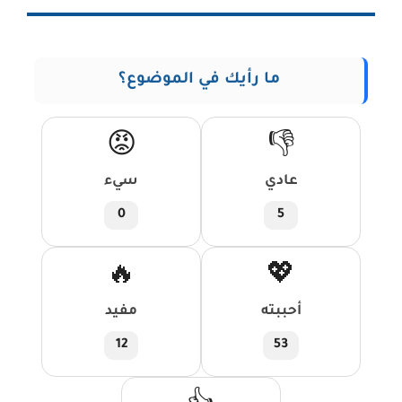
ما رأيك في الموضوع؟
😡
👎
عادي
سيء
0
5
🔥
💖
أحببته
مفيد
12
53