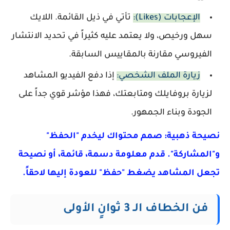
الإعجابات (Likes):
تأتي في ذيل القائمة. اللايك
سهل ورخيص، ولا يعتمد عليه كثيراً في تحديد الانتشار
الفيروسي مقارنة بالمقاييس السابقة.
زيارة الملف الشخصي:
إذا دفع الفيديو المشاهد
لزيارة بروفايلك ومتابعتك، فهذا مؤشر قوي جداً على
الجودة وبناء الجمهور.
نصيحة ذهبية: صمم محتواك ليخدم "الحفظ"
و"المشاركة". قدم معلومة دسمة، قائمة، أو نصيحة
تجعل المشاهد يضغط "حفظ" للعودة إليها لاحقاً.
فن الخطاف الـ 3 ثوانٍ الأولى