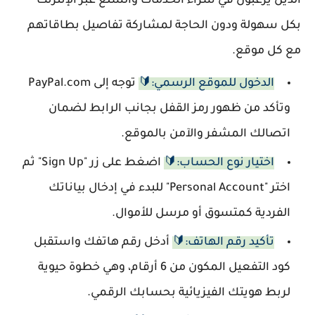
الذين يرغبون في شراء الخدمات والسلع عبر الإنترنت
بكل سهولة ودون الحاجة لمشاركة تفاصيل بطاقاتهم
مع كل موقع.
الدخول للموقع الرسمي:🔰
توجه إلى PayPal.com
وتأكد من ظهور رمز القفل بجانب الرابط لضمان
اتصالك المشفر والآمن بالموقع.
اختيار نوع الحساب:🔰
اضغط على زر "Sign Up" ثم
اختر "Personal Account" للبدء في إدخال بياناتك
الفردية كمتسوق أو مرسل للأموال.
تأكيد رقم الهاتف:🔰
أدخل رقم هاتفك واستقبل
كود التفعيل المكون من 6 أرقام، وهي خطوة حيوية
لربط هويتك الفيزيائية بحسابك الرقمي.