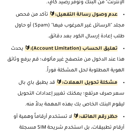
الإنترنت" من البنك وتوفر رصيد كافٍ.
عدم وصول رسالة التفعيل:🔰
تأكد من فحص
مجلد "الرسائل غير المرغوب فيها" (Spam) أو حاول
طلب إعادة إرسال الكود بعد دقائق.
تعليق الحساب (Account Limitation):🔰
يحدث
هذا عند الدخول من متصفح غير مألوف؛ قم برفع وثائق
الهوية المطلوبة لحل المشكلة فوراً.
مشكلة تحويل العملات:🔰
قد يطبق باي بال
سعر صرف مرتفع؛ يمكنك تغيير إعدادات التحويل
ليقوم البنك الخاص بك بهذه المهمة بدلاً منه.
حظر رقم الهاتف:🔰
لا تستخدم أرقاماً وهمية أو
أرقام تطبيقات، بل استخدم شريحة SIM مسجلة