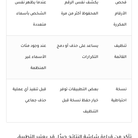
فحص
يكشف نفس الرقم
عندما يظهر نفس
الأرقام
المحفوظ أكثر من مرة
الشخص بأسماء
المكررة
متعددة
تنظيف
يساعد على حذف أو دمج
عند وجود مئات
القائمة
التكرارات
الأسماء غير
المنظمة
نسخة
بعض التطبيقات توفر
قبل تنفيذ أي عملية
احتياطية
خيار حفظ نسخة قبل
حذف جماعي
التنظيف
كد من قراءة شاشة النتائج جيدًا. قد يعتبر التطبيق