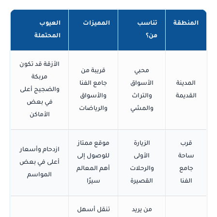
المنطقة
تناسب
المميزات
العيوب
من؟
المحتملة
الأزقة قد تكون
محبي
قريبة من
مربكة
المدينة
الأسواق
جامع الفنا
والضجيج أعلى
القديمة
والتراث
والأسواق
في بعض
والمشي
والرياضات
الأماكن
قرب
الزيارة
موقع ممتاز
ازدحام وأسعار
ساحة
الأولى
للوصول إلى
أعلى في بعض
جامع
والرحلات
أهم المعالم
المواسم
الفنا
القصيرة
سيرًا
من يريد
تنقل أسهل