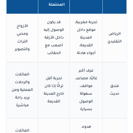
المحتملة
تجربة مغربية،
قد يكون
الأزواج
موقع داخل
الوصول إليه
الرياض
ومحبي
المدينة
داخل الأزقة
التقليدي
التراث
القديمة،
أصعب مع
والتصوير
أجواء هادئة
الحقائب
غرف أكبر
العائلات
غالبًا، مصاعد،
تجربة أقل
والرحلات
فندق
مواقف،
تراثًا إذا كان
العملية ومن
حديث
سهولة
خارج المدينة
يريد راحة
الوصول
القديمة
مباشرة
بسيارة
هدوء،
العائلات