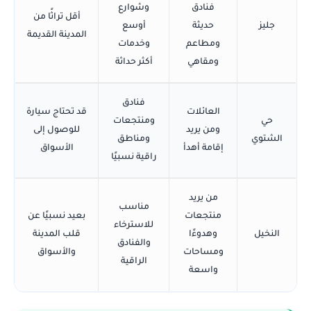
فنادق
وشوارع
أقل تراثًا من
جليز
حديثة
أوسع
المدينة القديمة
ومطاعم
وخدمات
ومقاهي
أكثر حداثة
فنادق
العائلات
قد تحتاج سيارة
حي
ومنتجعات
ومن يريد
للوصول إلى
الشتوي
ومناطق
إقامة أهدأ
الأسواق
راقية نسبيًا
من يريد
مناسب
منتجعات
بعيد نسبيًا عن
للاسترخاء
النخيل
وهدوءًا
قلب المدينة
والفنادق
ومساحات
والأسواق
الراقية
واسعة