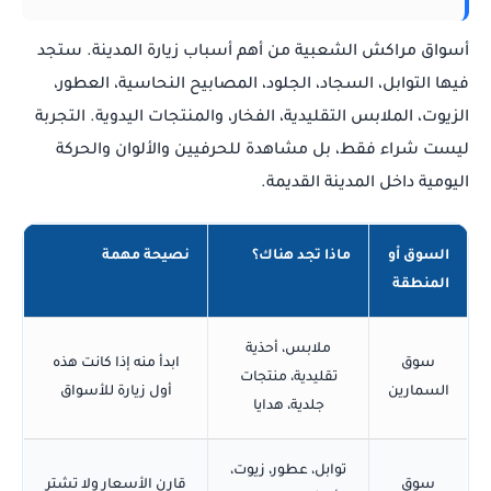
أسواق مراكش الشعبية من أهم أسباب زيارة المدينة. ستجد
فيها التوابل، السجاد، الجلود، المصابيح النحاسية، العطور،
الزيوت، الملابس التقليدية، الفخار، والمنتجات اليدوية. التجربة
ليست شراء فقط، بل مشاهدة للحرفيين والألوان والحركة
اليومية داخل المدينة القديمة.
السوق أو
ماذا تجد هناك؟
نصيحة مهمة
المنطقة
ملابس، أحذية
سوق
ابدأ منه إذا كانت هذه
تقليدية، منتجات
السمارين
أول زيارة للأسواق
جلدية، هدايا
توابل، عطور، زيوت،
سوق
قارن الأسعار ولا تشترِ