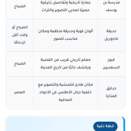
مدرسة بن
عمارة تاريخية وتفاصيل زخرفية
الصباح
يوسف
مميزة لمحبي التصوير والتراث
الصباح أو
حديقة
ألوان قوية وحديقة منظمة ومكان
وقت أقل
ماجوريل
مناسب للصور
ازدحامًا
قبور
معلم تاريخي قريب من القصبة
الصباح
السعديين
ويكشف جانبًا من تاريخ المدينة
مكان هادئ للتمشية والتصوير مع
حدائق
خلفية جبال الأطلس في الأجواء
العصر
المنارة
الصافية
خطة ذكية