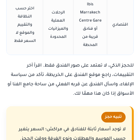
Ibis
اختر حسب
Marrakech
الرحلات
النظافة
Centre Gare
العملية
اقتصادي
والتقييم
أو فنادق
والميزانيات
والموقع لا
قريبة من
المحدودة
السعر فقط
المحطة
للحجز الذكي، لا تعتمد على صور الفندق فقط. اقرأ آخر
التقييمات، راجع موقع الفندق على الخريطة، تأكد من سياسة
الإلغاء، واسأل الفندق عن قربه الفعلي من ساحة جامع الفنا أو
الأسواق إذا كان هذا مهمًا لك.
تنبيه حجز
لا توجد أسعار ثابتة للفنادق في مراكش؛ السعر يتغير
حسب الموسم والعطلات ونوع الغرفة ووقت الحجز.