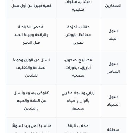
أعشاب، منتجات
العطارين
كمية كبيرة من أول محل
تقليدية
حقائب، أحزمة،
افحص الخياطة
سوق
محافظ، بابوش
والرائحة وجودة الجلد
الجلد
مغربي
قبل الدفع
مصابيح، صحون،
اسأل عن الوزن وجودة
سوق
أباريق، ديكورات
الصناعة والتغليف
النحاس
معدنية
للشحن
زرابي وسجاد مغربي
تفاوض بهدوء واسأل
سوق
بألوان وأحجام
عن المادة والحجم
السجاد
مختلفة
والشحن
محلات أنيقة
مناسبة لمن يريد تسوقًا
منطقة