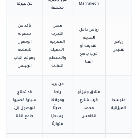
قويًا وتجربة
Marrakech
من غيرها
مختلفة
محبي
تأكد من
رياض داخل
التجربة
سهولة
المدينة
رياض
المغربية
الوصول
القديمة أو
تقليدي
الأصيلة
للأمتعة
قرب جامع
والأسطح
وموقع الباب
الفنا
الهادئة
الرئيسي
من يريد
فنادق جليز أو
راحة
قد تحتاج
متوسط
قرب شارع
وموقعًا
سيارة قصيرة
الميزانية
محمد
حديثًا
للوصول إلى
الخامس
وسعرًا
جامع الفنا
متوازنًا