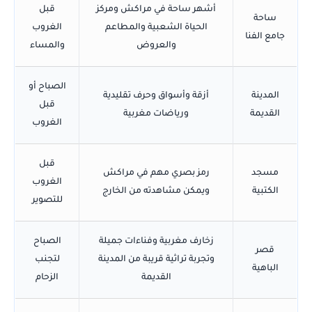
أشهر ساحة في مراكش ومركز
قبل
ساحة
الحياة الشعبية والمطاعم
الغروب
جامع الفنا
والعروض
والمساء
الصباح أو
المدينة
أزقة وأسواق وحرف تقليدية
قبل
القديمة
ورياضات مغربية
الغروب
قبل
مسجد
رمز بصري مهم في مراكش
الغروب
الكتبية
ويمكن مشاهدته من الخارج
للتصوير
زخارف مغربية وفناءات جميلة
الصباح
قصر
وتجربة تراثية قريبة من المدينة
لتجنب
الباهية
القديمة
الزحام