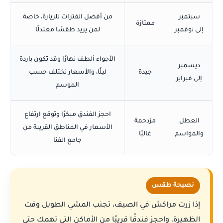
سبتمبر
من أفضل الفترات للزيارة، خاصة
ممتازة
إلى نوفمبر
لمن يريد طقسًا معتدلًا
الأجواء ألطف نهارًا وقد تكون باردة
ديسمبر
جيدة
ليلًا، والأسعار تختلف حسب
إلى فبراير
الموسم
احجز الفندق مبكرًا وتوقع ارتفاع
العطل
مزدحمة
الأسعار في المناطق القريبة من
والمواسم
غالبًا
جامع الفنا
نصيحة طقس
إذا زرت مراكش في الصيف، تجنب المشي الطويل وقت
الظهيرة، واحجز فندقًا قريبًا من الأماكن التي تهمك حتى