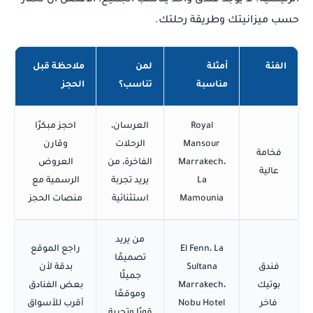
الرئيسية. لا يوجد فندق واحد يناسب الجميع؛ الأفضل أن تختار
حسب ميزانيتك وطريقة رحلتك.
الفئة
أمثلة
لمن
ملاحظة قبل
مناسبة
تناسب؟
الحجز
Royal
العرسان،
احجز مبكرًا
Mansour
الرحلات
وقارن
فخامة
Marrakech،
الفاخرة، من
العروض
عالية
La
يريد تجربة
الرسمية مع
Mamounia
استثنائية
منصات الحجز
من يريد
El Fenn، La
راجع الموقع
تصميمًا
فندق
Sultana
بدقة لأن
جميلًا
بوتيك
Marrakech،
بعض الفنادق
وموقعًا
فاخر
Nobu Hotel
أقرب للأسواق