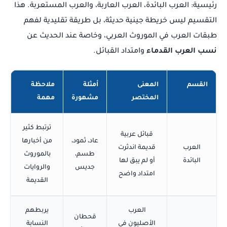
رئيسية: العرب البائدة، العرب العاربة، والعرب المستعربة. هذا
التقسيم ليس خريطة جينية حديثة، بل طريقة تقليدية لفهم
طبقات العرب في الموروث العربي، وخاصة عند الحديث عن
نسب العرب القدماء
وامتداد القبائل.
القسم
المعنى
أمثلة
ملاحظة
المختصر
مشهورة
مهمة
ترتبط كثير
قبائل عربية
عاد، ثمود،
من أخبارها
العرب
قديمة اندثرت
طسم،
بالموروث
البائدة
أو لم يبق لها
جديس
والروايات
امتداد واضح
القديمة
العرب
يربطهم
قحطان
الأصليون في
النسابة