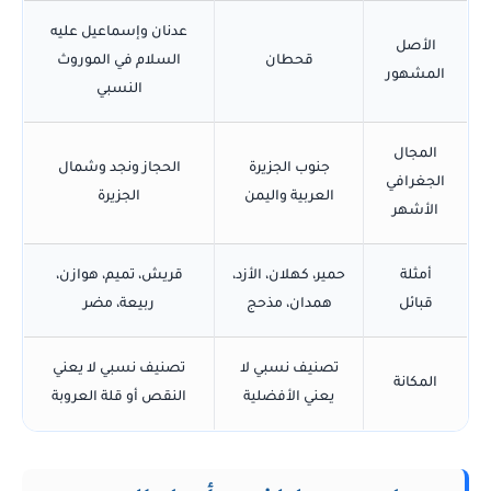
عدنان وإسماعيل عليه
الأصل
قحطان
السلام في الموروث
المشهور
النسبي
المجال
جنوب الجزيرة
الحجاز ونجد وشمال
الجغرافي
العربية واليمن
الجزيرة
الأشهر
أمثلة
حمير، كهلان، الأزد،
قريش، تميم، هوازن،
قبائل
همدان، مذحج
ربيعة، مضر
تصنيف نسبي لا
تصنيف نسبي لا يعني
المكانة
يعني الأفضلية
النقص أو قلة العروبة