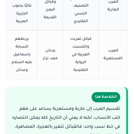
العرب
وقبائل
التصنيف
غالبًا بجنوب
العاربة
اليمن
النسبي
الجزيرة
القديمة
التقليدي
العربية
قبائل تعربت
يربطهم
واكتسبت
النسابة
العرب
عدنان،
العربية في
بإسماعيل
المستعربة
معد، نزار
الرواية
عليه السلام
التقليدية
وعدنان
الخلاصة هنا
تقسيم العرب إلى عاربة ومستعربة يساعد على فهم
كتب الأنساب، لكنه لا يعني أن التاريخ كله يمكن اختصاره
في خط نسب واحد؛ فالقبائل تتغير بالهجرة، المصاهرة،