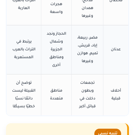
قحطان
مذحج،
التراث بالعرب
هجرات
همدان
العاربة
واسعة
وغيرها
الحجاز ونجد
مضر، ربيعة،
وشمال
يرتبط في
إياد، قريش،
عدنان
الجزيرة
التراث بالعرب
تميم، هوازن
ومناطق
المستعربة
وغيرها
أخرى
تجمعات
توضح أن
أحلاف
وبطون
مناطق
القبيلة ليست
قبلية
دخلت في
متعددة
دائمًا نسبًا
قبائل أكبر
خطيًا بسيطًا
تنبيه نسبي