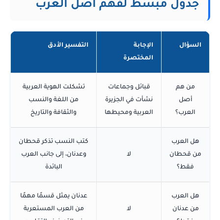
جدول مبسط لفهم أصل العرب
السؤال
الإجابة
التفسير الأدق
المختصرة
من هم
قبائل وجماعات
تشكلت الهوية العربية
أصل
نشأت في الجزيرة
من اللغة والنسب
العرب؟
العربية ومحيطها
والثقافة والتاريخ
هل العرب
كتب النسب تذكر قحطان
من قحطان
لا
وعدنان، إلى جانب العرب
فقط؟
البائدة
هل العرب
عدنان يمثل قسمًا مهمًا
من عدنان
لا
من العرب المستعربة